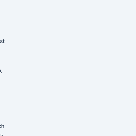
st
,
ch
ch