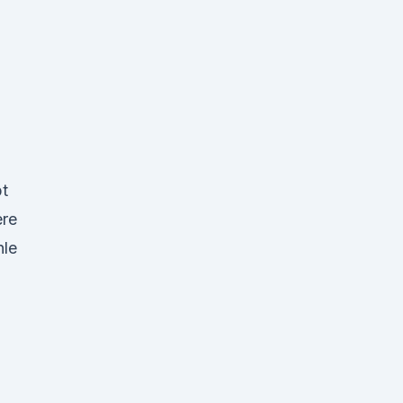
bt
re
le
.