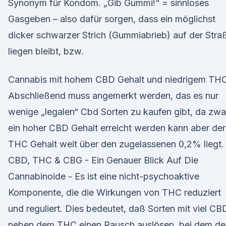
Synonym für Kondom. „Gib Gummi!“ = sinnloses
Gasgeben – also dafür sorgen, dass ein möglichst
dicker schwarzer Strich (Gummiabrieb) auf der Stra
liegen bleibt, bzw.
Cannabis mit hohem CBD Gehalt und niedrigem TH
Abschließend muss angemerkt werden, das es nur
wenige „legalen“ Cbd Sorten zu kaufen gibt, da zwa
ein hoher CBD Gehalt erreicht werden kann aber der
THC Gehalt weit über den zugelassenen 0,2% liegt.
CBD, THC & CBG - Ein Genauer Blick Auf Die
Cannabinoide - Es ist eine nicht-psychoaktive
Komponente, die die Wirkungen von THC reduziert
und reguliert. Dies bedeutet, daß Sorten mit viel CB
neben dem THC einen Rausch auslösen, bei dem de