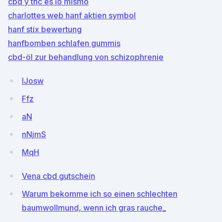
cbd y thc es lo mismo
charlottes web hanf aktien symbol
hanf stix bewertung
hanfbomben schlafen gummis
cbd-öl zur behandlung von schizophrenie
IJosw
Ffz
aN
nNjmS
MqH
Vena cbd gutschein
Warum bekomme ich so einen schlechten
baumwollmund, wenn ich gras rauche_