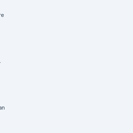
re
–
an