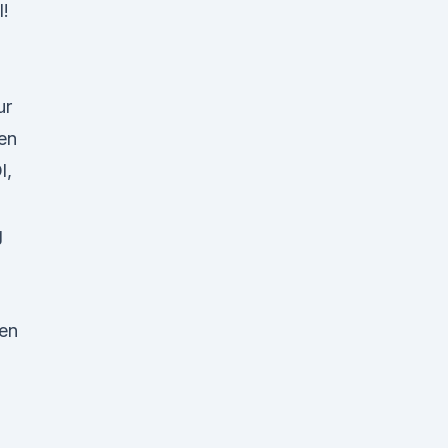
l!
zur
en
l,
l
g
en