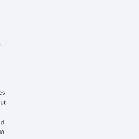
n
es
ut
nd
18