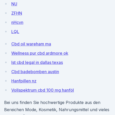
NU
ZFHN
nHcvn
LQL
Cbd oil wareham ma
Wellness pur cbd ardmore ok
Ist cbd legal in dallas texas
Cbd badebomben austin
Hanfpillen nz
Vollspektrum cbd 100 mg hanföl
Bei uns finden Sie hochwertige Produkte aus den
Bereichen Mode, Kosmetik, Nahrungsmittel und vieles